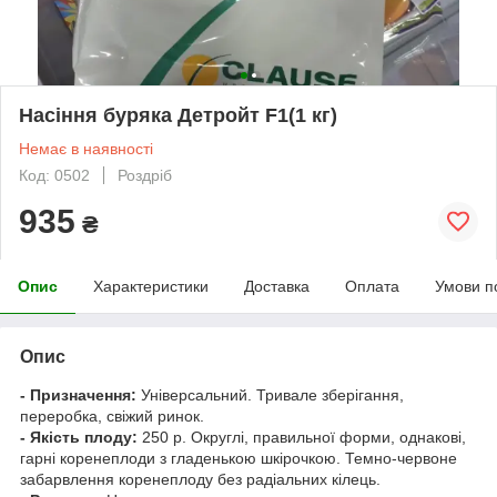
Насіння буряка Детройт F1(1 кг)
Немає в наявності
Код: 0502
Роздріб
935
₴
Опис
Характеристики
Доставка
Оплата
Умови п
Опис
- Призначення:
Універсальний. Тривале зберігання,
переробка, свіжий ринок.
- Якість плоду:
250 р. Округлі, правильної форми, однакові,
гарні коренеплоди з гладенькою шкірочкою. Темно-червоне
забарвлення коренеплоду без радіальних кілець.