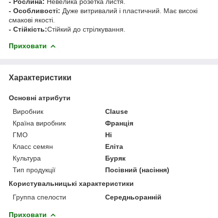
- Рослина:
Невелика розетка листя.
- Особливості:
Дуже витривалий і пластичний. Має високі
смакові якості.
- Стійкість:
Стійкий до стрілкування.
Приховати
Характеристики
Основні атрибути
Виробник
Clause
Країна виробник
Франція
ГМО
Ні
Класс семян
Еліта
Культура
Буряк
Тип продукції
Посівний (насіння)
Користувальницькі характеристики
Группа спелости
Середньоранній
Приховати