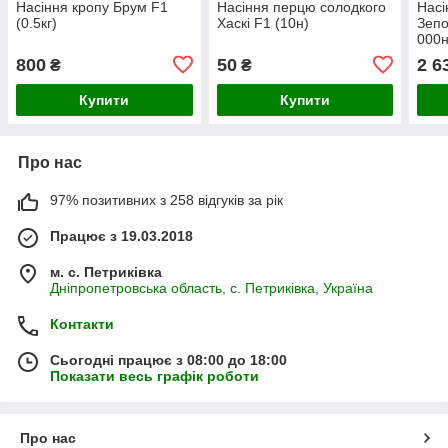
Насіння кропу Брум F1
Насіння перцю солодкого
Насі
(0.5кг)
Хаскі F1 (10н)
Зепо
000н
800
50
2 6
₴
₴
Купити
Купити
Про нас
97% позитивних з 258 відгуків за рік
Працює з 19.03.2018
м. с. Петриківка
Дніпропетровська область, с. Петриківка, Україна
Контакти
Сьогодні працює з 08:00 до 18:00
Показати весь графік роботи
Про нас