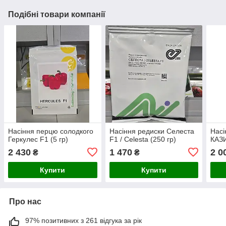
Подібні товари компанії
Насіння перцю солодкого
Насіння редиски Селеста
Насі
Геркулес F1 (5 гр)
F1 / Celesta (250 гр)
КАЗ
2 430
1 470
2 0
₴
₴
Купити
Купити
Про нас
97% позитивних з 261 відгука за рік