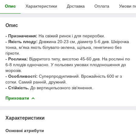
Опис
Характеристики
Доставка
Оплата
Умови п
Опис
- Призначення:
На свіжий ринок і для переробки.
- Якість плоду:
Довжина 20-23 см, діаметр 5-6 див. Шкірочка
тонка, м'яка якоть білувато-зелена, щільна, генетично без
гіркоти.
- Рослина:
Відкритого типу, висотою 45-60 див. На рослині по
6-8 плодів одночасно. У польових умовах плодоношення до
морозів.
- Особливості:
Суперпродуктивний. Врожайність 600 кг з
сотки. Самий ранній, дружний.
- Стійкість.
До вертицильозного зів'янення.
Приховати
Характеристики
Основні атрибути