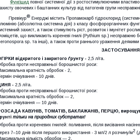
Фунгіцид
повної системної дії з ростостимулюючими властив
ахисту овочевих і баштанних культур від патогенів групи несправж
®
Превікур
Енерджі містить Пропамокарб гідрохлорид (системна
люмінію (абсолютна системна дія) з класу фосфорорганічних фунгі
истемний захист, а також стимулють ріст, розвиток і імунітет росл
оміцетів, що викликають кореневі гнилі (Pythium sp.) несправжню
eronospora sp. та інші), а також проти раннього ураження деякими 
ЗАСТОСУВАННЯ
ГІРКИ відкритого і закритого ґрунту -
2,5 л/га.
бробка проти несправжньої борошнистої роси:
аксимальна кратність обробок - 2,
ермін очікування - 10 днів.
ДИНЯ -
2,5 л/га.
бробка проти несправжньої борошнистої роси:
аксимальна кратність обробок — 2,
ермін очікування — 10 днів.
РОЗСАДА КАВУНІВ, ТОМАТІВ, БАКЛАЖАНІВ, ПЕРЦЮ, вирощувано
ґрунті
тільки на природних субстратах!
бробка проти кореневих гнилей: поливання, після висівання насіння
2
ерез 7–10 днів після першого використання - 3 мл/2 л розчину/м
(д
аксимальна кількість обробок — 2.