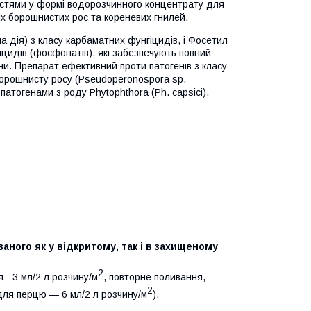
остями у формі водорозчинного концентрату для
ніх борошнистих рос та кореневих гнилей.
 дія) з класу карбаматних фунгіцидів, і Фосетил
цидів (фосфонатів), які забезпечують повний
ини. Препарат ефективний проти патогенів з класу
 борошнисту росу (Pseudoperonospora sp.
патогенами з роду Phytophthora (Ph. capsici).
го як у відкритому, так і в захищеному
2
 - 3 мл/2 л розчину/м
, повторне поливання,
2
ля перцю — 6 мл/2 л розчину/м
).