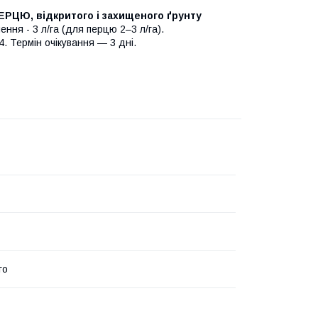
ЦЮ, відкритого і захищеного ґрунту
ння - 3 л/га (для перцю 2–3 л/га).
 4. Термін очікування — 3 дні.
го