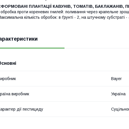
СФОРМОВАНІ ПЛАНТАЦІЇ КАВУНІВ, ТОМАТІВ, БАКЛАЖАНІВ, ПЕР
-
обробка проти кореневих гнилей: поливання через крапельне зроше
аксимальна кількість обробок: в ґрунті - 2, на штучному субстраті -
арактеристики
Основні
иробник
Bayer
раїна виробник
Україна
арактер дії пестициду
Суцільно