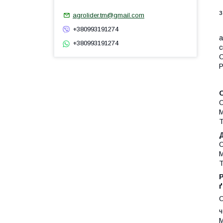
з
agrolider.tm@gmail.com
+380993191274
а
+380993191274
с
О
P
О
О
М
Т
О
М
Т
О
ч
М