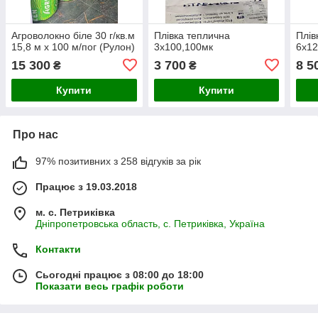
Агроволокно біле 30 г/кв.м
Плівка теплична
Плів
15,8 м х 100 м/пог (Рулон)
3х100,100мк
6х12
15 300
3 700
8 5
₴
₴
Купити
Купити
Про нас
97% позитивних з 258 відгуків за рік
Працює з 19.03.2018
м. с. Петриківка
Дніпропетровська область, с. Петриківка, Україна
Контакти
Сьогодні працює з 08:00 до 18:00
Показати весь графік роботи