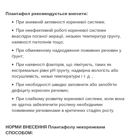
Плантафол рекомендується вносити:
При зниженій активності кореневої системи;
При неефективній роботі кореневої системи
внаслідок поганої аерації, низьких температур грунту,
наявності патогенів тощо;
При обмеженому надходження поживних речовин у
ґрунт;
При наявності факторів, що лімітують, таких як
екстремальні рівні рН грунту, надмірна вологість або
посушливість, низькі температури і т. д .;
При необхідності швидко заповнити або запобігти
дефіциту корисних речовин;
При слабкому розвитку кореневої системи, коли вона
не здатна забезпечити рослину необхідними
поживними речовинами в критичних стадіях росту.
НОРМИ ВНЕСЕННЯ Плантафолу некореневим
СПОСОБОМ: