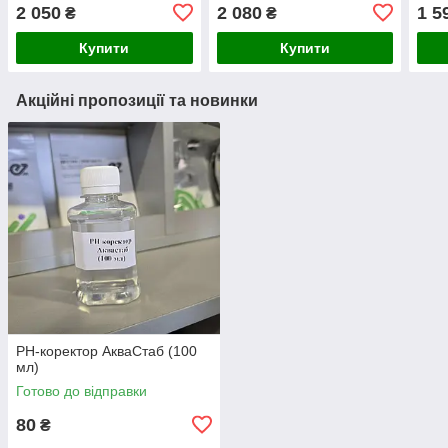
2 050
2 080
1 5
₴
₴
Купити
Купити
Акційні пропозиції та новинки
РН-коректор АкваСтаб (100
мл)
Готово до відправки
80
₴