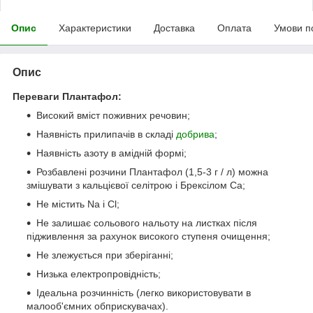
Опис
Характеристики
Доставка
Оплата
Умови п
Опис
Переваги Плантафол:
Високий вміст поживних речовин;
Наявність прилипачів в складі
добрива
;
Наявність азоту в амідній формі;
Розбавлені розчини Плантафол (1,5-3 г / л) можна
змішувати з кальцієвої селітрою і Брексілом Са;
Не містить Na і Cl;
Не залишає сольового нальоту на листках після
підживлення за рахунок високого ступеня очищення;
Не злежується при зберіганні;
Низька електропровідність;
Ідеальна розчинність (легко використовувати в
малооб'ємних обприскувачах).