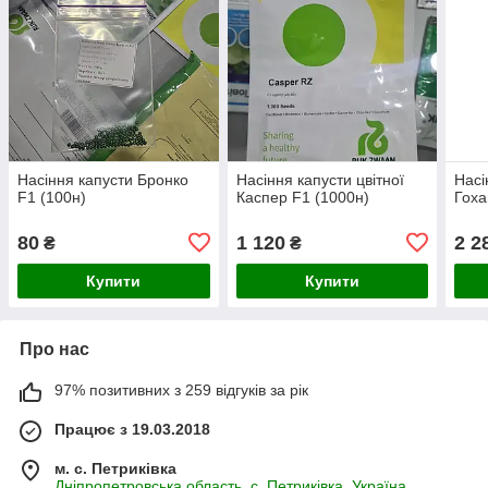
Насіння капусти Бронко
Насіння капусти цвітної
Насі
F1 (100н)
Каспер F1 (1000н)
Гоха
80
1 120
2 2
₴
₴
Купити
Купити
Про нас
97% позитивних з 259 відгуків за рік
Працює з 19.03.2018
м. с. Петриківка
Дніпропетровська область, с. Петриківка, Україна