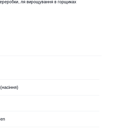
переробки, ля вирощування в горщиках
(насіння)
den