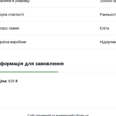
асіння в упаковці
100000 ш
рупа стиглості
Ранньост
ласс семян
Еліта
раїна виробник
Нідерла
нформація для замовлення
іна:
620 ₴
Сайт створений на маркетплейсі
Prom.ua