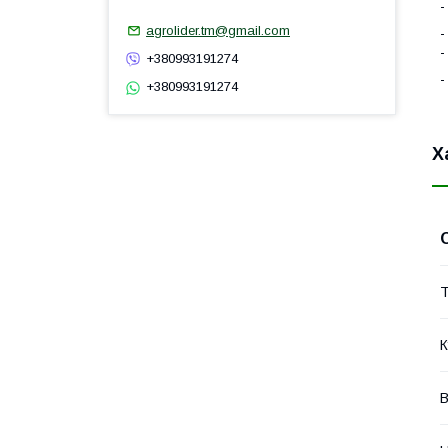
-
agrolider.tm@gmail.com
-
-
+380993191274
-
+380993191274
Х
Т
К
В