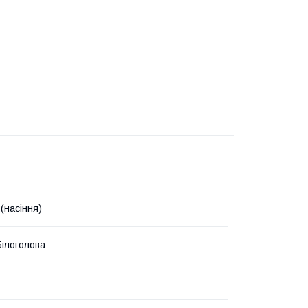
(насіння)
Білоголова