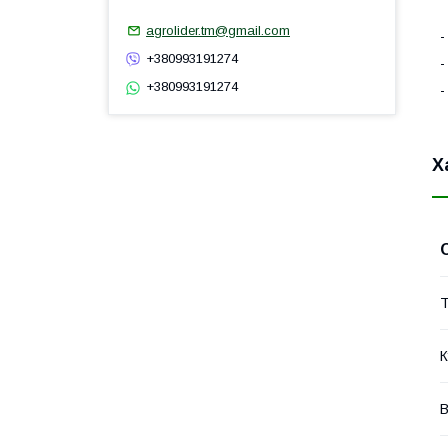
agrolider.tm@gmail.com
-
+380993191274
-
+380993191274
-
Х
Т
К
В