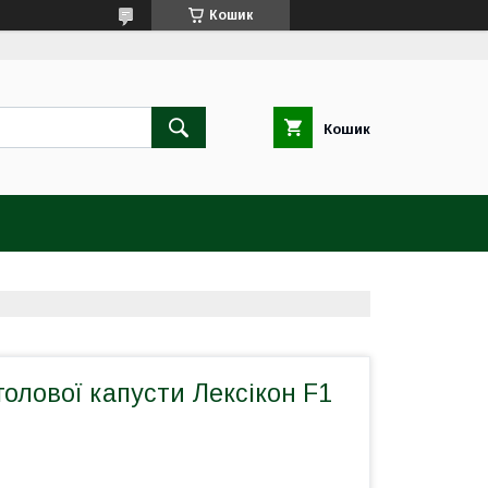
Кошик
Кошик
голової капусти Лексікон F1