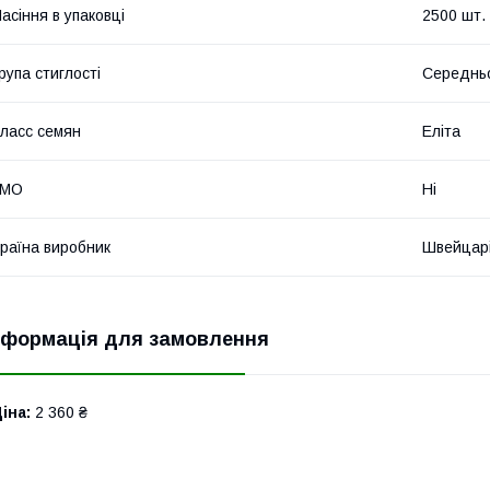
асіння в упаковці
2500 шт.
рупа стиглості
Середньо
ласс семян
Еліта
ГМО
Ні
раїна виробник
Швейцар
нформація для замовлення
іна:
2 360 ₴