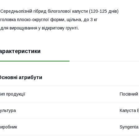
 Середньопізній гібрид білоголової капусти (120-125 днів)
 головка плоско-округлої форми, щільна, до 3 кг
 для вирощування у відкритому грунті.
арактеристики
Основні атрибути
ип продукції
Посівний 
ультура
Капуста 
иробник
Syngenta