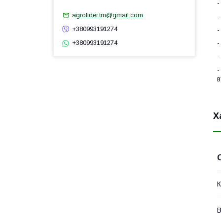
-
agrolider.tm@gmail.com
-
+380993191274
-
-
+380993191274
-
-
в
Х
К
В