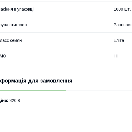
асіння в упаковці
1000 шт.
рупа стиглості
Ранньост
ласс семян
Еліта
ГМО
Ні
нформація для замовлення
іна:
820 ₴