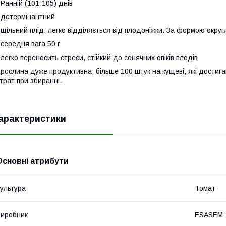
 Ранній (101-105) днів
 детермінантний
 щільний плід, легко відділяється від плодоніжки. За формою округ
 середня вага 50 г
 легко переносить стреси, стійкий до сонячних опіків плодів
 рослина дуже продуктивна, більше 100 штук на кущеві, які достиг
трат при збиранні.
арактеристики
Основні атрибути
ультура
Томат
иробник
ESASEM