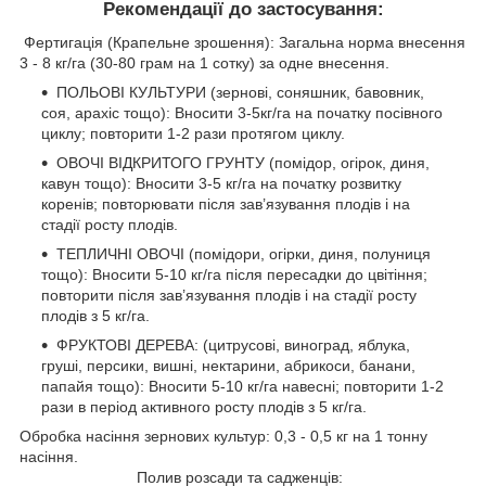
Рекомендації до застосування:
Фертигація (Крапельне зрошення): Загальна норма внесення
3 - 8 кг/га (30-80 грам на 1 сотку) за одне внесення.
ПОЛЬОВІ КУЛЬТУРИ (зернові, соняшник, бавовник,
соя, арахіс тощо): Вносити 3-5кг/га на початку посівного
циклу; повторити 1-2 рази протягом циклу.
ОВОЧІ ВІДКРИТОГО ГРУНТУ (помідор, огірок, диня,
кавун тощо): Вносити 3-5 кг/га на початку розвитку
коренів; повторювати після зав’язування плодів і на
стадії росту плодів.
ТЕПЛИЧНІ ОВОЧІ (помідори, огірки, диня, полуниця
тощо): Вносити 5-10 кг/га після пересадки до цвітіння;
повторити після зав’язування плодів і на стадії росту
плодів з 5 кг/га.
ФРУКТОВІ ДЕРЕВА: (цитрусові, виноград, яблука,
груші, персики, вишні, нектарини, абрикоси, банани,
папайя тощо): Вносити 5-10 кг/га навесні; повторити 1-2
рази в період активного росту плодів з 5 кг/га.
Обробка насіння зернових культур: 0,3 - 0,5 кг на 1 тонну
насіння.
Полив розсади та садженців: