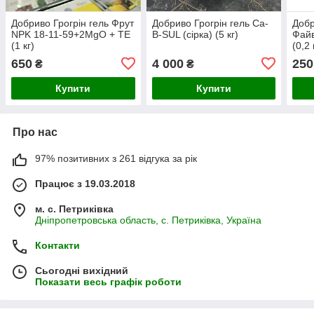
Добриво Грогрін гель Фрут
Добриво Грогрін гель Ca-
Добр
NPK 18-11-59+2MgO + TE
B-SUL (сірка) (5 кг)
Файв
(1 кг)
(0,2 
650
4 000
250
₴
₴
Купити
Купити
Про нас
97% позитивних з 261 відгука за рік
Працює з 19.03.2018
м. с. Петриківка
Дніпропетровська область, с. Петриківка, Україна
Контакти
Сьогодні вихідний
Показати весь графік роботи