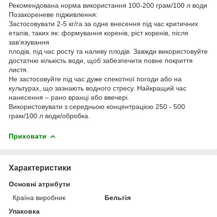
Рекомендована норма використання 100-200 грам/100 л води
Позакореневе підживлення:
Застосовувати 2-5 кг/га за одне внесення під час критичних
етапів, таких як: формування коренів, ріст коренів, після
зав’язування
плодів, під час росту та наливу плодів. Завжди використовуйте
достатню кількість води, щоб забезпечити повне покриття
листя.
Не застосовуйте під час дуже спекотної погоди або на
культурах, що зазнають водного стресу. Найкращий час
нанесення – рано вранці або ввечері.
Використовувати з середньою концентрацією 250 - 500
грам/100 л води/обробка.
Приховати
Характеристики
Основні атрибути
Країна виробник
Бельгія
Упаковка