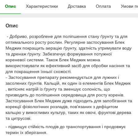
Опис
Характеристики
Доставка
Оплата
Умови п
Опис
- Добриво, розроблене для поліпшення стану ґрунту та для
оптимального росту рослин. Регулярне застосування Блек
Меджик покращить аерацію ґрунту, здатність утримувати воду
та дренаж ґрунту. Забезпечує формування потужної
кореневої системи. Також Блек Меджик можна
використовувати як ефективний засіб для обробки насіння та
для покращення їхньої схожості.
- Застосування препарату рекомендується для лужних і
засолених ґрунтів. Кальцій, як один із елементів Блек Меджик
, витісняє натрій із ґрунту та зменшує солоність, що
призводить до поліпшення середовища для росту коренів.
Застосування Блек Меджик дуже підходить для запобігання та
корекції фізіологічних розладів, пов'язаних з дефіцитом
кальцію у вимогливих культур, таких як овочі, фруктові дерева
та цитрусові.
- підвищує стійкість плодів до транспортування і продовжує
термін їх зберігання.