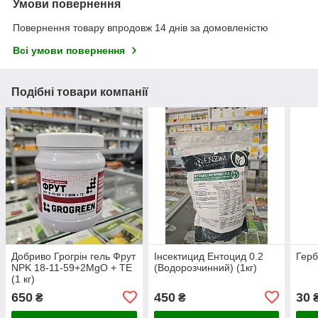
Умови повернення
Повернення товару впродовж 14 днів за домовленістю
Всі умови повернення
Подібні товари компанії
Добриво Грогрін гель Фрут
Інсектицид Ентоцид 0.2
Герб
NPK 18-11-59+2MgO + TE
(Водорозчинний) (1кг)
(1 кг)
650
450
30
₴
₴