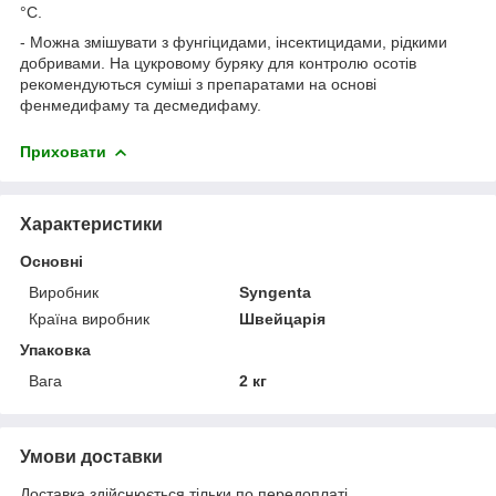
°С.
- Можна змішувати з фунгіцидами, інсектицидами, рідкими
добривами. На цукровому буряку для контролю осотів
рекомендуються суміші з препаратами на основі
фенмедифаму та десмедифаму.
Приховати
Характеристики
Основні
Виробник
Syngenta
Країна виробник
Швейцарія
Упаковка
Вага
2 кг
Умови доставки
Доставка здійснюється тільки по передоплаті.