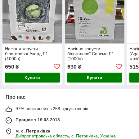
Насіння капусти
Насіння капусти
Насі
білоголової Акорд F1
білоголової Сонсма F1
(Aga
(1000н)
(1000н)
калі
650
630
515
₴
₴
Купити
Купити
Про нас
97% позитивних з 258 відгуків за рік
Працює з 19.03.2018
м. с. Петриківка
Дніпропетровська область, с. Петриківка, Україна