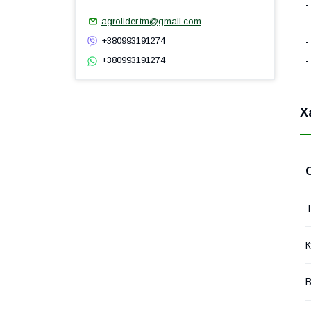
-
agrolider.tm@gmail.com
-
+380993191274
-
-
+380993191274
Х
Т
К
В