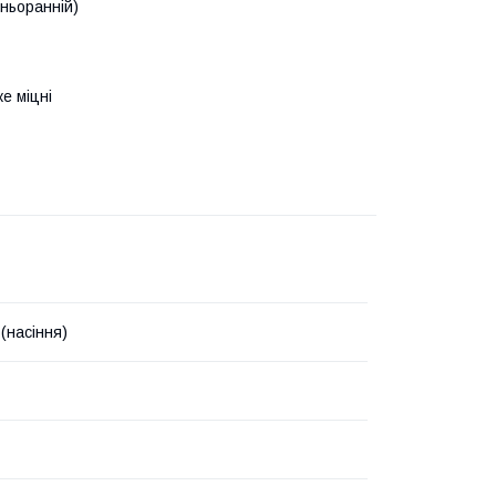
дньоранній)
е міцні
(насіння)