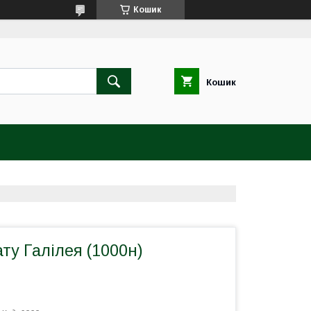
Кошик
Кошик
ту Галілея (1000н)