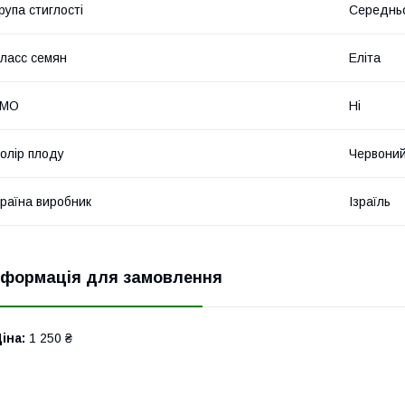
рупа стиглості
Середнь
ласс семян
Еліта
ГМО
Ні
олір плоду
Червони
раїна виробник
Ізраїль
нформація для замовлення
іна:
1 250 ₴