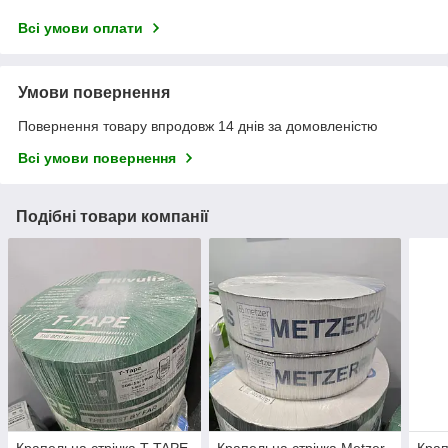
Всі умови оплати
Умови повернення
Повернення товару впродовж 14 днів за домовленістю
Всі умови повернення
Подібні товари компанії
Крапельна стрічка T-TAPE
Крапельна стрічка Metzer
Крап