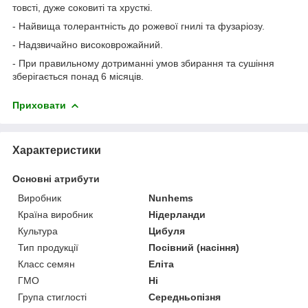
товсті, дуже соковиті та хрусткі.
- Найвища толерантність до рожевої гнилі та фузаріозу.
- Надзвичайно високоврожайний.
- При правильному дотриманні умов збирання та сушіння
зберігається понад 6 місяців.
Приховати
Характеристики
Основні атрибути
Виробник
Nunhems
Країна виробник
Нідерланди
Культура
Цибуля
Тип продукції
Посівний (насіння)
Класс семян
Еліта
ГМО
Ні
Група стиглості
Середньопізня