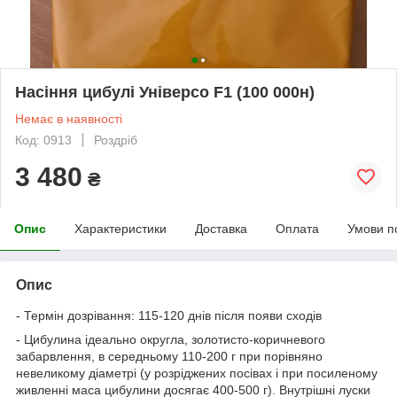
Насіння цибулі Універсо F1 (100 000н)
Немає в наявності
Код: 0913
Роздріб
3 480
₴
Опис
Характеристики
Доставка
Оплата
Умови п
Опис
- Термін дозрівання: 115-120 днів після появи сходів
- Цибулина ідеально округла, золотисто-коричневого
забарвлення, в середньому 110-200 г при порівняно
невеликому діаметрі (у розріджених посівах і при посиленому
живленні маса цибулини досягає 400-500 г). Внутрішні луски