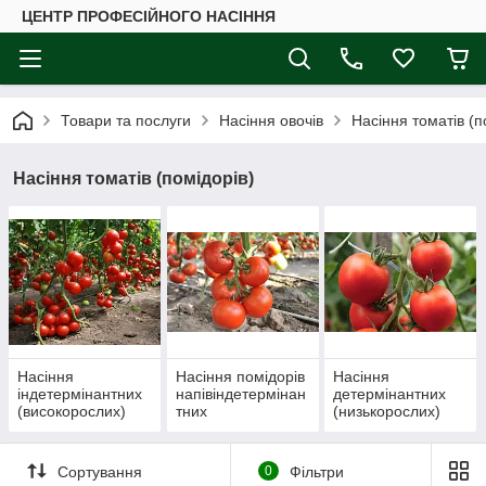
ЦЕНТР ПРОФЕСІЙНОГО НАСІННЯ
Товари та послуги
Насіння овочів
Насіння томатів (п
Насіння томатів (помідорів)
Насіння
Насіння помідорів
Насіння
індетермінантних
напівіндетермінан
детермінантних
(високорослих)
тних
(низькорослих)
помідорів
помідорів
Сортування
0
Фільтри