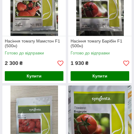
Насіння томату Мамстон F1
Насіння томату Барібін F1
(500н)
(500н)
Готово до відправки
Готово до відправки
2 300
1 930
₴
₴
Купити
Купити