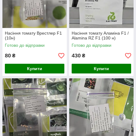
Насіння томату Врестлер F1
Насіння томату Аламіна F1 /
(10н)
Alamina RZ F1 (100 н)
Готово до відправки
Готово до відправки
80
430
₴
₴
Купити
Купити