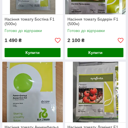
Насіння томату Бостіна F1
Насіння томату Бодерін F1
(500н)
(500н)
Готово до відправки
Готово до відправки
1 490
2 100
₴
₴
Купити
Купити
Насіння томату Анненфельд
Насіння томату Домінет F1