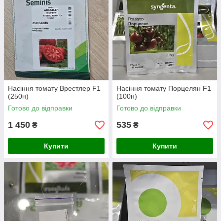
Насіння томату Врестлер F1
Насіння томату Порцелян F1
(250н)
(100н)
Готово до відправки
Готово до відправки
1 450
535
₴
₴
Купити
Купити